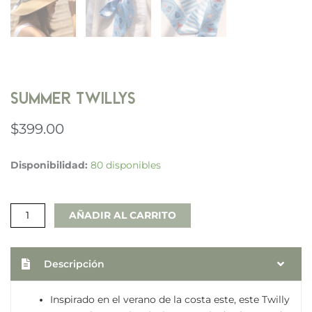
Summer Twillys
$
399.00
Summer
Disponibilidad:
80 disponibles
Twillys
cantidad
AÑADIR AL CARRITO
Descripción
Inspirado en el verano de la costa este, este Twilly