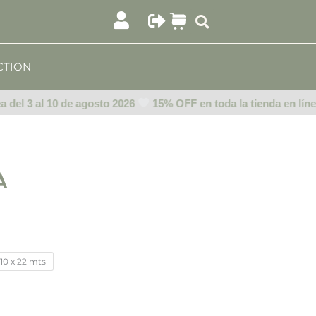
CTION
del 3 al 10 de agosto 2026
15% OFF en toda la tienda en línea 
a
go
ios:
 10 x 22 mts
de
.00
a