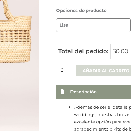
$199
Opciones de producto
Lisa
Total del pedido:
$0.00
AÑADIR AL CARRITO
Descripción
Además de ser el detalle p
weddings, nuestras bolsa
excelente opción para even
agradecimiento o kits de 