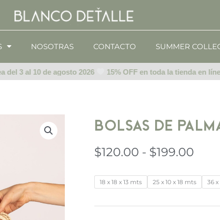
S
NOSOTRAS
CONTACTO
SUMMER COLLE
del 3 al 10 de agosto 2026
15% OFF en toda la tienda en línea 
Bolsas de palm
Ran
$
120.00
-
$
199.00
de
prec
Bolsas
18 x 18 x 13 mts
25 x 10 x 18 mts
36 x
des
de
$120
palma
hast
cantidad