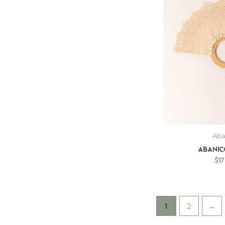
Aba
Abanic
$
1
1
2
→