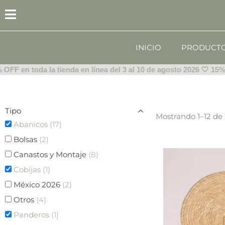
Ir
al
contenido
INICIO
PRODUCT
F en toda la tienda en línea del 3 al 10 de agosto 2026 🤍 15% OFF
Tipo
Mostrando 1–12 de 
Abanicos
(17)
Bolsas
(2)
Canastos y Montaje
(8)
Cobijas
(1)
México 2026
(2)
Otros
(4)
Panderos
(1)