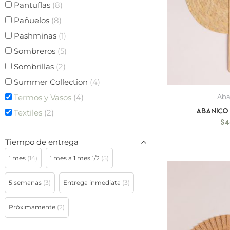
Pantuflas
(8)
Pañuelos
(8)
Pashminas
(1)
Sombreros
(5)
Sombrillas
(2)
Summer Collection
(4)
Termos y Vasos
(4)
Aba
Abanico
Textiles
(2)
$
4
Tiempo de entrega
1 mes
(14)
1 mes a 1 mes 1/2
(5)
5 semanas
(3)
Entrega inmediata
(3)
Próximamente
(2)