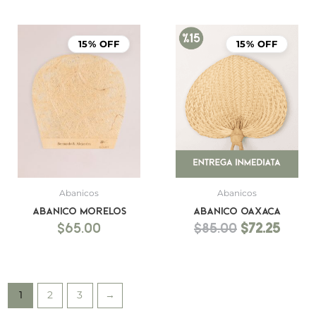
El
El
precio
prec
15% OFF
15% OFF
original
actu
era:
es:
$85.00.
$72.25
Abanicos
Abanicos
Abanico Morelos
Abanico Oaxaca
$
65.00
$
85.00
$
72.25
1
2
3
→