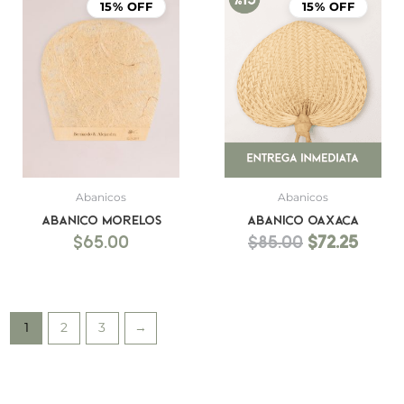
precio
prec
15% OFF
15% OFF
original
actu
era:
es:
$85.00.
$72.25
Abanicos
Abanicos
Abanico Morelos
Abanico Oaxaca
$
65.00
$
85.00
$
72.25
1
2
3
→