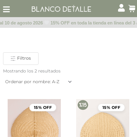
Ir
al
contenido
 al 10 de agosto 2026
15% OFF en toda la tienda en línea del 3 
Filtros
Mostrando los 2 resultados
El
El
precio
prec
15% OFF
15% OFF
original
actu
era:
es:
$85.00.
$72.25