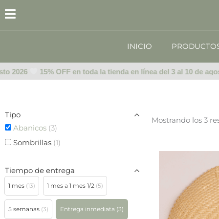
Ir
al
contenido
INICIO
PRODUCTO
sto 2026
15% OFF en toda la tienda en línea del 3 al 10 de ago
Tipo
Mostrando los 3 re
Abanicos
(3)
Sombrillas
(1)
Tiempo de entrega
1 mes
(13)
1 mes a 1 mes 1/2
(5)
5 semanas
(3)
Entrega inmediata
(3)