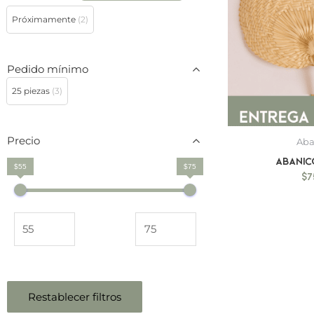
Próximamente
(2)
Pedido mínimo
25 piezas
(3)
Precio
Aba
Abanic
$55
$75
$
7
Restablecer filtros