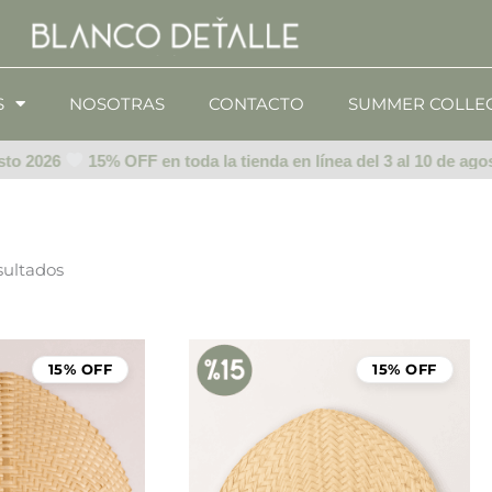
S
NOSOTRAS
CONTACTO
SUMMER COLLE
sto 2026
15% OFF en toda la tienda en línea del 3 al 10 de agos
sultados
El
El
precio
precio
15% OFF
15% OFF
original
actual
era:
es:
$85.00.
$72.25.