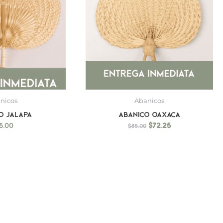
nicos
Abanicos
o Jalapa
Abanico Oaxaca
5.00
$
72.25
$
85.00