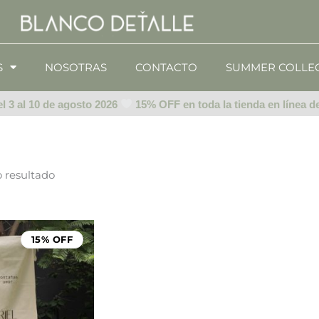
S
NOSOTRAS
CONTACTO
SUMMER COLLE
 3 al 10 de agosto 2026
15% OFF en toda la tienda en línea del
o resultado
Rango
de
15% OFF
precios:
desde
$999.00
hasta
$1,499.00