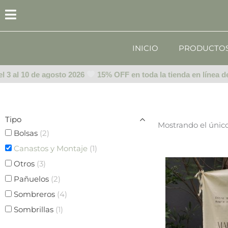
Ir
al
contenido
INICIO
PRODUCTO
l 3 al 10 de agosto 2026
15% OFF en toda la tienda en línea del
Tipo
Mostrando el únic
Bolsas
(2)
Canastos y Montaje
(1)
Otros
(3)
Pañuelos
(2)
Sombreros
(4)
Sombrillas
(1)