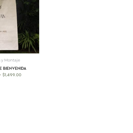
 y Montaje
E BIENVENIDA
-
$
1,499.00