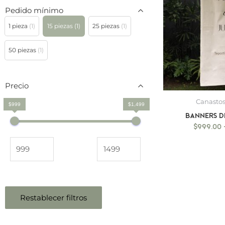
Pedido mínimo
1 pieza
(1)
15 piezas
(1)
25 piezas
(1)
50 piezas
(1)
Precio
Canastos
$999
$1,499
BANNERS D
$
999.00
Restablecer filtros