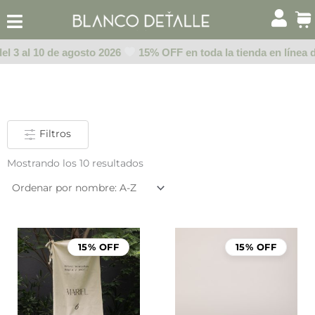
Ir
al
contenido
l 3 al 10 de agosto 2026
15% OFF en toda la tienda en línea de
Filtros
Mostrando los 10 resultados
Rango
de
15% OFF
15% OFF
precios:
desde
$999.00