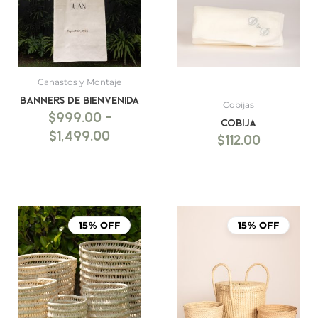
hasta
$1,499.00
Canastos y Montaje
BANNERS DE BIENVENIDA
Cobijas
$
999.00
-
Cobija
$
1,499.00
$
112.00
15% OFF
15% OFF