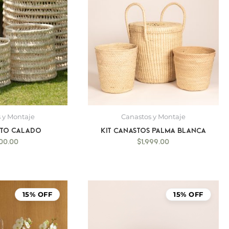
 y Montaje
Canastos y Montaje
sto Calado
Kit canastos palma blanca
500.00
$
1,999.00
15% OFF
15% OFF