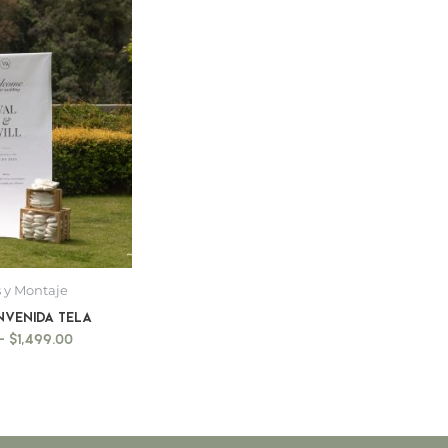
$1,199.00
hasta
$1,499.00
 y Montaje
nvenida tela
-
$
1,499.00