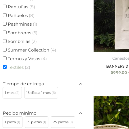
Pantuflas
(8)
Pañuelos
(8)
Pashminas
(1)
Sombreros
(5)
Sombrillas
(2)
Summer Collection
(4)
Termos y Vasos
(4)
Canastos
BANNERS D
Textiles
(2)
$
999.00
Tiempo de entrega
1 mes
(2)
15 días a 1 mes
(6)
Pedido mínimo
1 pieza
(1)
15 piezas
(1)
25 piezas
(1)