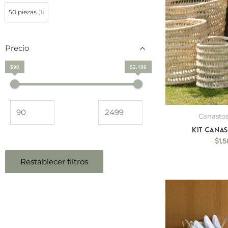
50 piezas
(1)
Precio
$90
$2,499
Canastos
Kit Cana
$
1,
Restablecer filtros