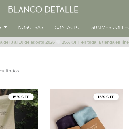
S
NOSOTRAS
CONTACTO
SUMMER COLLE
el 3 al 10 de agosto 2026
15% OFF en toda la tienda en línea d
esultados
Rango
de
15% OFF
15% OFF
precios:
desde
$999.00
hasta
$1,499.00