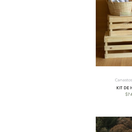
Canastos
Kit de
$
7