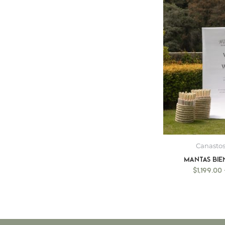
Canastos
Mantas bie
$
1,199.00