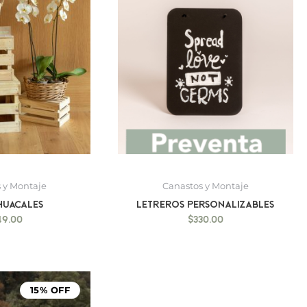
 y Montaje
Canastos y Montaje
 Huacales
Letreros personalizables
49.00
$
330.00
Rango
de
15% OFF
precios:
desde