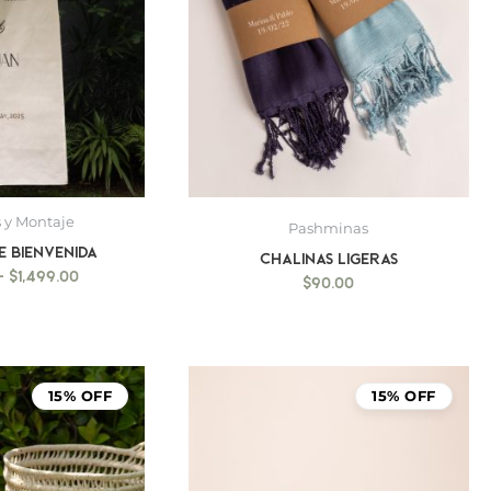
 y Montaje
Pashminas
E BIENVENIDA
Chalinas ligeras
-
$
1,499.00
$
90.00
15% OFF
15% OFF