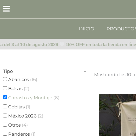
Ir
al
contenido
INICIO
PRODUCTO
el 3 al 10 de agosto 2026
15% OFF en toda la tienda en línea d
Tipo
Mostrando los 10 r
Abanicos
(16)
Bolsas
(2)
Canastos y Montaje
(8)
Cobijas
(1)
México 2026
(2)
Otros
(4)
Panderos
(1)