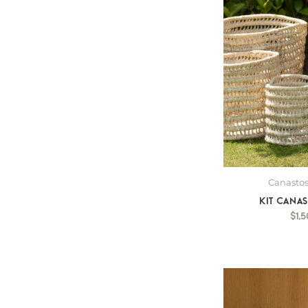
Canastos
Kit Cana
$
1,