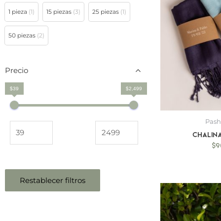
1 pieza
(1)
15 piezas
(3)
25 piezas
(1)
50 piezas
(2)
Precio
$39
$2,499
Pas
Chalina
$
9
Restablecer filtros