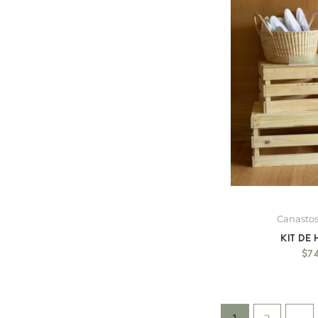
Canastos
Kit de
$
7