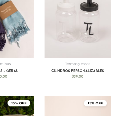
hminas
Termos y Vasos
s ligeras
Cilindros Personalizables
0.00
$
39.00
15% OFF
15% OFF