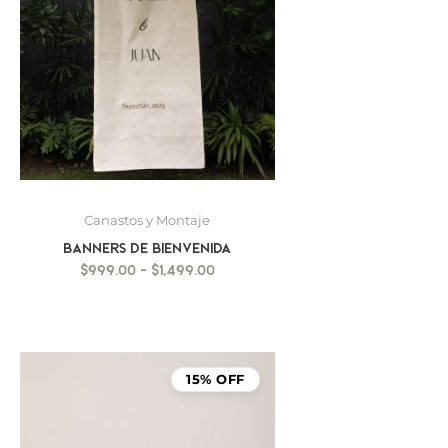
Canastos y Montaje
BANNERS DE BIENVENIDA
$
999.00
-
$
1,499.00
15% OFF