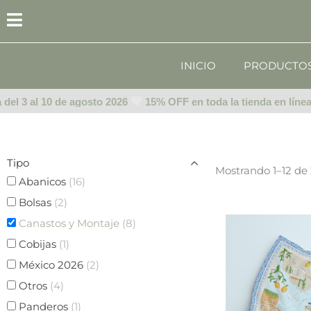
Ir
al
contenido
INICIO
PRODUCTO
l 3 al 10 de agosto 2026
15% OFF en toda la tienda en línea del
Tipo
Mostrando 1–12 de 
Abanicos
(16)
Bolsas
(2)
Canastos y Montaje
(8)
Cobijas
(1)
México 2026
(2)
Otros
(4)
Panderos
(1)