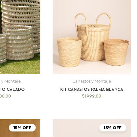
 y Montaje
Canastos y Montaje
sto Calado
Kit canastos palma blanca
500.00
$
1,999.00
15% OFF
15% OFF