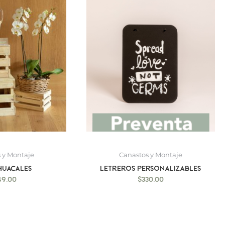
 y Montaje
Canastos y Montaje
 Huacales
Letreros personalizables
49.00
$
330.00