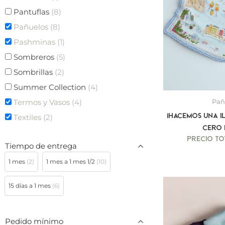
Pantuflas
(8)
Pañuelos
(8)
Pashminas
(1)
Sombreros
(5)
Sombrillas
(2)
Summer Collection
(4)
Termos y Vasos
(4)
Pañ
¡Hacemos una i
Textiles
(2)
cero 
Tiempo de entrega
1 mes
(2)
1 mes a 1 mes 1/2
(10)
15 días a 1 mes
(6)
Pedido mínimo