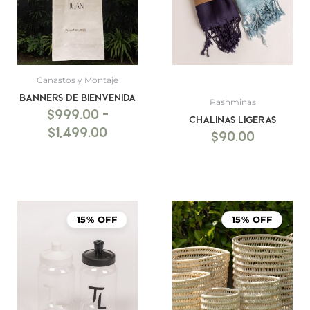
hasta
$1,499.00
Canastos y Montaje
BANNERS DE BIENVENIDA
Pashminas
$
999.00
-
Chalinas ligeras
$
1,499.00
$
90.00
15% OFF
15% OFF