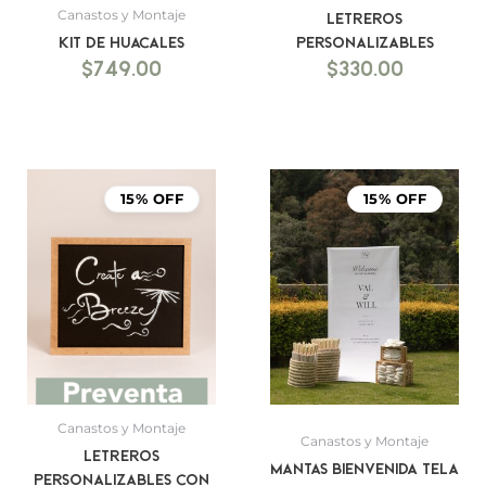
Canastos y Montaje
Letreros
Kit de Huacales
personalizables
$
749.00
$
330.00
Rango
de
15% OFF
15% OFF
precio
desde
$1,199.
hasta
$1,499.
Canastos y Montaje
Canastos y Montaje
Letreros
Mantas bienvenida tela
personalizables con