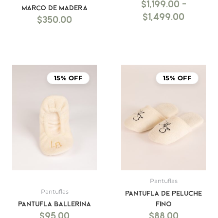
$
1,199.00
-
marco de madera
$
1,499.00
$
350.00
15% OFF
15% OFF
Pantuflas
Pantuflas
Pantufla de peluche
Pantufla ballerina
fino
$
95.00
$
88.00