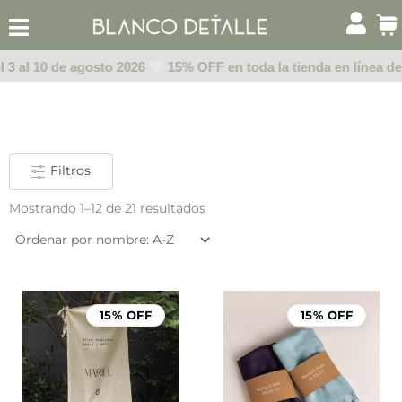
Ir
al
contenido
 3 al 10 de agosto 2026
15% OFF en toda la tienda en línea del 
Filtros
Mostrando 1–12 de 21 resultados
Rango
de
15% OFF
15% OFF
precios:
desde
$999.00