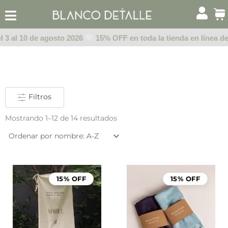
Ir
al
contenido
 3 al 10 de agosto 2026
15% OFF en toda la tienda en línea del 
Filtros
Mostrando 1–12 de 14 resultados
Rango
de
15% OFF
15% OFF
precios:
desde
$999.00