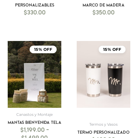
personalizables
marco de madera
$
330.00
$
350.00
Rango
de
15% OFF
15% OFF
precios:
desde
$1,199.00
hasta
$1,499.00
Canastos y Montaje
Mantas bienvenida tela
Termos y Vasos
$
1,199.00
-
Termo personalizado
$
1,499.00