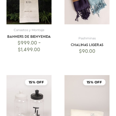
hasta
$1,499.00
Canastos y Montaje
BANNERS DE BIENVENIDA
Pashminas
$
999.00
-
Chalinas ligeras
$
1,499.00
$
90.00
15% OFF
15% OFF