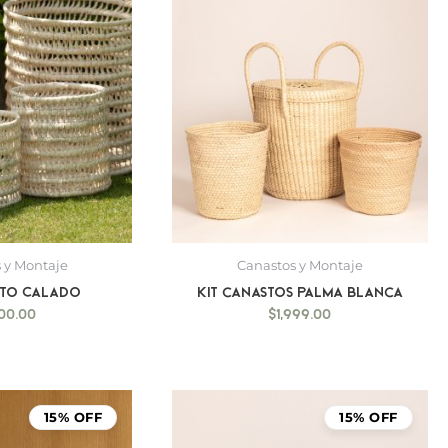
 y Montaje
Canastos y Montaje
sto Calado
Kit canastos palma blanca
500.00
$
1,999.00
15% OFF
15% OFF