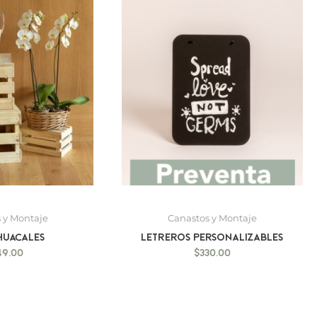
 y Montaje
Canastos y Montaje
 Huacales
Letreros personalizables
49.00
$
330.00