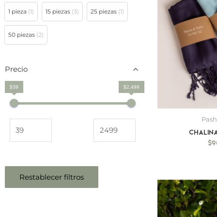
1 pieza
(1)
15 piezas
(3)
25 piezas
(1)
50 piezas
(2)
Precio
$39
$2,499
Pas
Chalina
$
9
Restablecer filtros