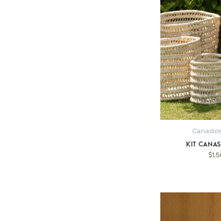
Canastos
Kit Cana
$
1,