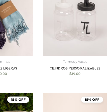
hminas
Termos y Vasos
s ligeras
Cilindros Personalizables
0.00
$
39.00
15% OFF
15% OFF