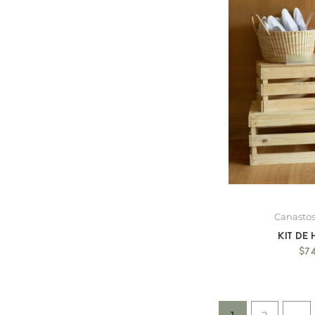
Canastos
Kit de
$
7