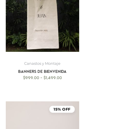
Canastos y Montaje
BANNERS DE BIENVENIDA
$
999.00
-
$
1,499.00
15% OFF