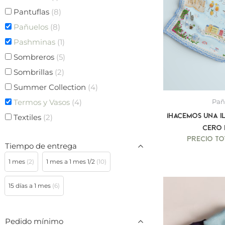
Pantuflas
(8)
Pañuelos
(8)
Pashminas
(1)
Sombreros
(5)
Sombrillas
(2)
Summer Collection
(4)
Termos y Vasos
(4)
Pañ
¡Hacemos una i
Textiles
(2)
cero 
Tiempo de entrega
1 mes
(2)
1 mes a 1 mes 1/2
(10)
15 días a 1 mes
(6)
Pedido mínimo