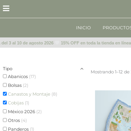
Ir
al
contenido
INICIO
PRODUCTO
l 3 al 10 de agosto 2026
15% OFF en toda la tienda en línea del
Tipo
Mostrando 1–12 de 
Abanicos
(17)
Bolsas
(2)
Canastos y Montaje
(8)
Cobijas
(1)
México 2026
(2)
Otros
(4)
Panderos
(1)