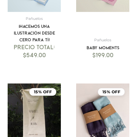
Pañuelos
¡Hacemos una
ilustración desde
cero para tí!
Pañuelos
Baby Moments
$
549.00
$
199.00
Rango
de
15% OFF
15% OFF
precios:
desde
$999.00
hasta
$1,499.00