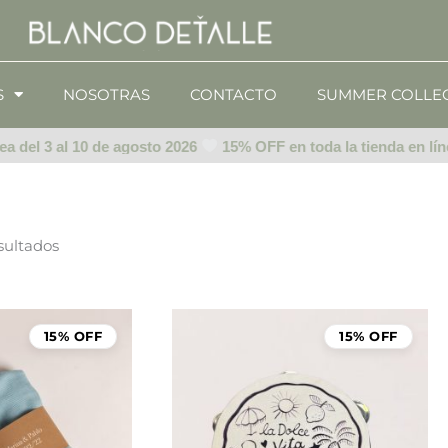
S
NOSOTRAS
CONTACTO
SUMMER COLLE
a del 3 al 10 de agosto 2026
15% OFF en toda la tienda en líne
sultados
Rango
de
15% OFF
15% OFF
precios:
desde
$144.00
hasta
$164.00