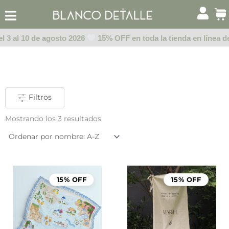
Ir
al
contenido
l 3 al 10 de agosto 2026
15% OFF en toda la tienda en línea de
Filtros
Mostrando los 3 resultados
Rango
de
15% OFF
15% OFF
precio
desde
$999.0