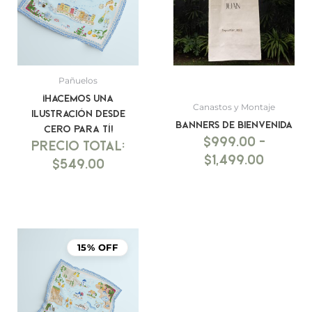
hasta
$1,499.
Pañuelos
¡Hacemos una
Canastos y Montaje
ilustración desde
BANNERS DE BIENVENIDA
cero para tí!
$
999.00
-
$
1,499.00
$
549.00
15% OFF