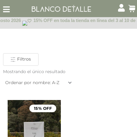
Ir
al
contenido
gosto 2026
15% OFF en toda la tienda en línea del 3 al 10 de
Filtros
Mostrando el único resultado
Rango
de
15% OFF
precios:
desde
$1,199.00