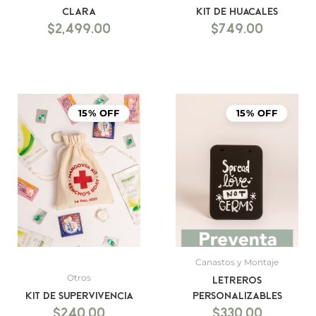
clara
Kit de Huacales
$
2,499.00
$
749.00
15% OFF
15% OFF
Canastos y Montaje
Otros
Letreros
Kit de supervivencia
personalizables
$
240.00
$
330.00