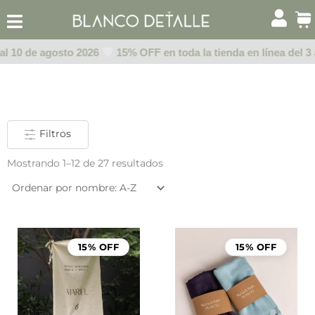
Ir
al
contenido
al 10 de agosto 2026
15% OFF en toda la tienda en línea del 3 a
Filtros
Mostrando 1–12 de 27 resultados
Rango
de
15% OFF
15% OFF
precios:
desde
$999.00