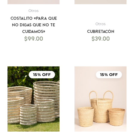
Otros
Costalito «Para que
Otros
no digas que no te
cuidamos»
Cubretacón
$
99.00
$
39.00
15% OFF
15% OFF