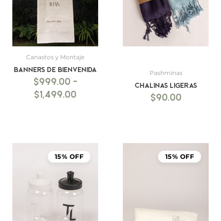
hasta
$1,499.00
Canastos y Montaje
BANNERS DE BIENVENIDA
Pashminas
$
999.00
-
Chalinas ligeras
$
1,499.00
$
90.00
15% OFF
15% OFF