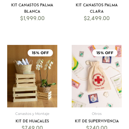
Kit canastos palma
Kit canastos palma
blanca
clara
$
1,999.00
$
2,499.00
15% OFF
15% OFF
Canastos y Montaje
Otros
Kit de Huacales
Kit de supervivencia
$
749.00
$
240.00