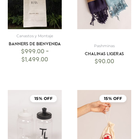
hasta
$1,499.00
Canastos y Montaje
BANNERS DE BIENVENIDA
Pashminas
$
999.00
-
Chalinas ligeras
$
1,499.00
$
90.00
15% OFF
15% OFF