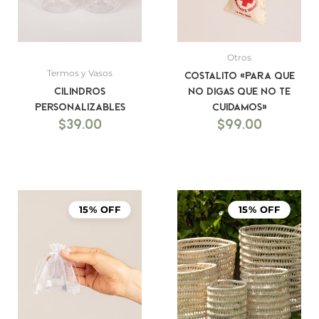
Otros
Termos y Vasos
Costalito «Para que
Cilindros
no digas que no te
Personalizables
cuidamos»
$
39.00
$
99.00
15% OFF
15% OFF