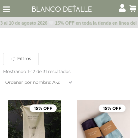
Ir
al
contenido
 al 10 de agosto 2026
15% OFF en toda la tienda en línea del 3
Filtros
Mostrando 1–12 de 31 resultados
Rango
de
15% OFF
15% OFF
precios:
desde
$999.00