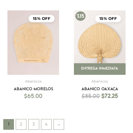
El
El
precio
prec
15% OFF
15% OFF
original
actu
era:
es:
$85.00.
$72.25
Abanicos
Abanicos
Abanico Morelos
Abanico Oaxaca
$
65.00
$
85.00
$
72.25
1
2
3
4
→