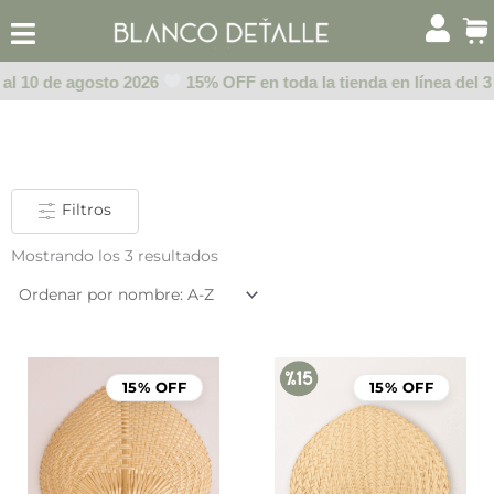
Ir
al
contenido
 al 10 de agosto 2026
15% OFF en toda la tienda en línea del 3
Filtros
Mostrando los 3 resultados
El
El
precio
prec
15% OFF
15% OFF
original
actu
era:
es:
$85.00.
$72.25