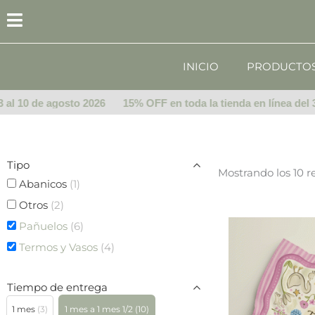
Ir
al
contenido
INICIO
PRODUCTO
al 10 de agosto 2026
15% OFF en toda la tienda en línea del 3 a
Tipo
Mostrando los 10 r
Abanicos
(1)
Otros
(2)
Pañuelos
(6)
Termos y Vasos
(4)
Tiempo de entrega
1 mes
(3)
1 mes a 1 mes 1/2
(10)