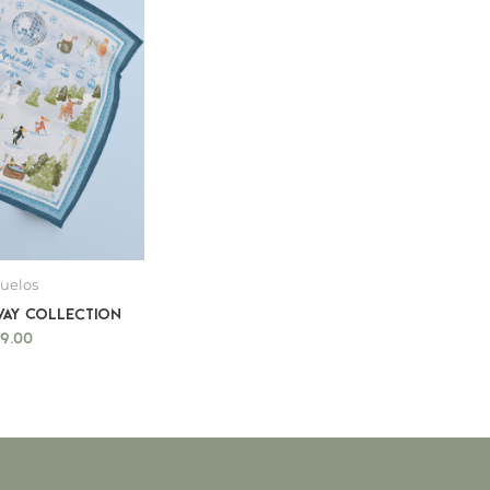
uelos
way Collection
99.00