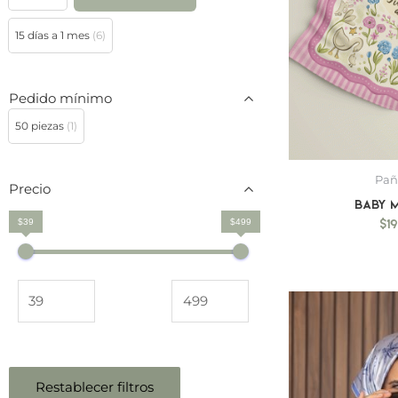
15 días a 1 mes
(6)
Pedido mínimo
50 piezas
(1)
Pañ
Precio
Baby 
$
1
$39
$499
Restablecer filtros