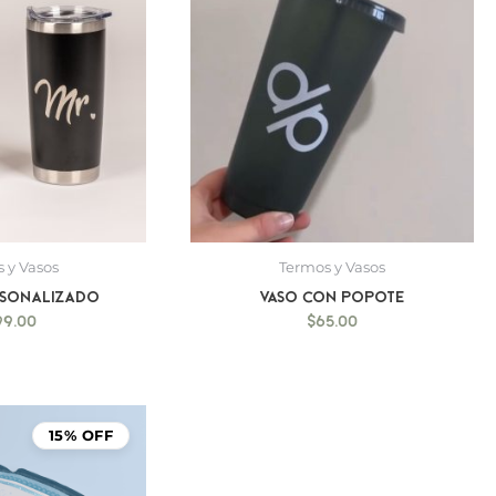
 y Vasos
Termos y Vasos
rsonalizado
Vaso con Popote
99.00
$
65.00
15% OFF