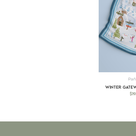
Pañ
Winter Gate
$
1