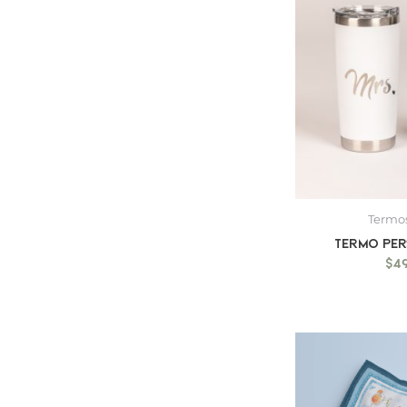
Termos
Termo pe
$
4