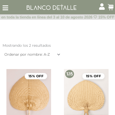
Ir
al
contenido
n toda la tienda en línea del 3 al 10 de agosto 2026 🤍 15% OFF e
Mostrando los 2 resultados
El
El
precio
prec
15% OFF
15% OFF
original
actu
era:
es:
$85.00.
$72.25