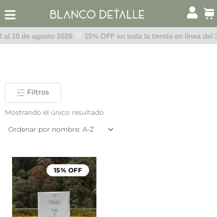
Ir
al
contenido
3 al 10 de agosto 2026
15% OFF en toda la tienda en línea del 
Filtros
Mostrando el único resultado
Rango
de
15% OFF
precios:
desde
$1,199.00