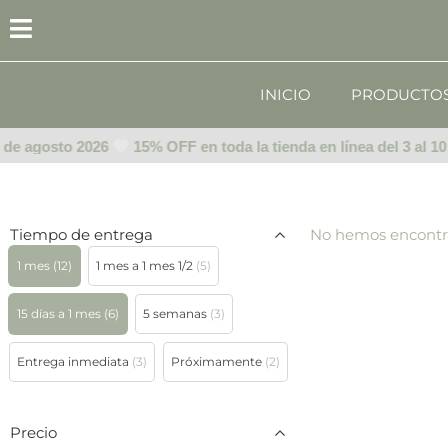
Ir
al
contenido
INICIO
PRODUCTO
0 de agosto 2026
15% OFF en toda la tienda en línea del 3 al 10
Tiempo de entrega
No hemos encontr
1 mes
(12)
1 mes a 1 mes 1/2
(5)
15 días a 1 mes
(6)
5 semanas
(3)
Entrega inmediata
(3)
Próximamente
(2)
Precio