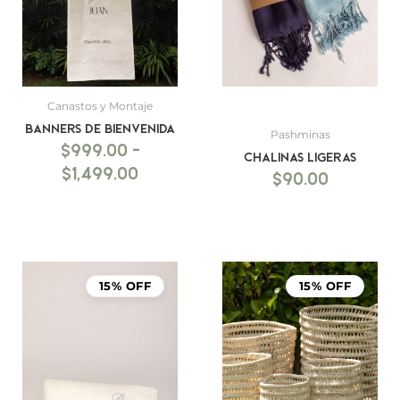
hasta
$1,499.00
Canastos y Montaje
BANNERS DE BIENVENIDA
Pashminas
$
999.00
-
Chalinas ligeras
$
1,499.00
$
90.00
15% OFF
15% OFF