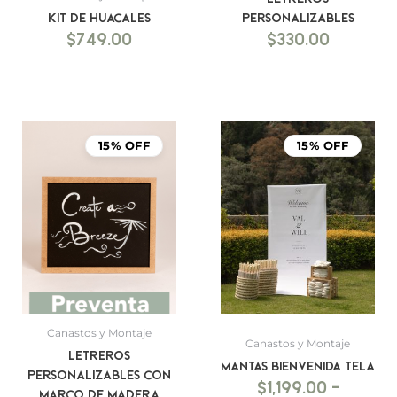
Kit de Huacales
personalizables
$
749.00
$
330.00
Rango
de
15% OFF
15% OFF
precio
desde
$1,199.
hasta
$1,499.
Canastos y Montaje
Canastos y Montaje
Letreros
Mantas bienvenida tela
personalizables con
$
1,199.00
-
marco de madera