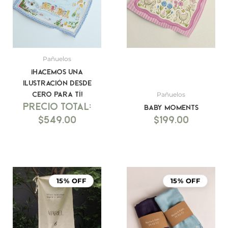
Pañuelos
¡Hacemos una
ilustración desde
cero para tí!
Pañuelos
Baby Moments
$
549.00
$
199.00
Rango
de
15% OFF
15% OFF
precios:
desde
$999.00