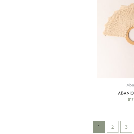
Aba
Abanic
$
1
1
2
3