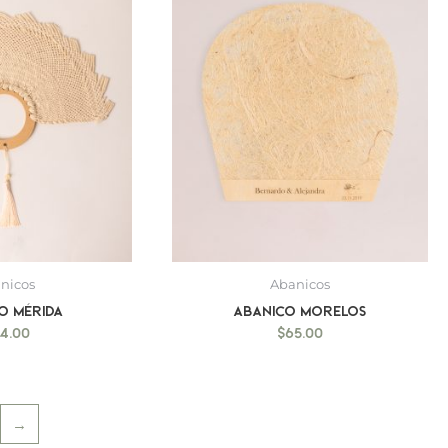
nicos
Abanicos
o Mérida
Abanico Morelos
74.00
$
65.00
→