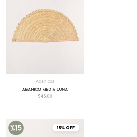
Abanicos
Abanico Media luna
$
45.00
El
El
precio
precio
15% OFF
original
actual
era:
es: