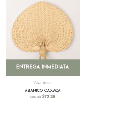
$85.00.
$72.25.
Abanicos
Abanico Oaxaca
$
72.25
$
85.00