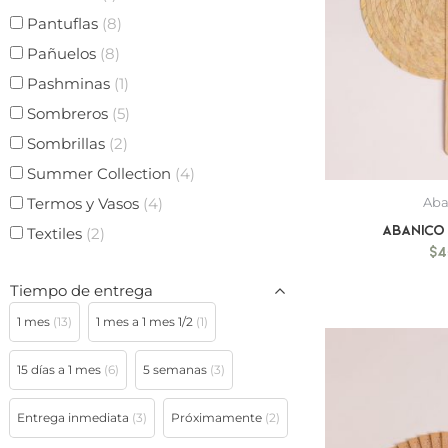
Pantuflas
(8)
Pañuelos
(8)
Pashminas
(1)
Sombreros
(5)
Sombrillas
(2)
Summer Collection
(4)
Termos y Vasos
(4)
Aba
Abanico
Textiles
(2)
$
4
Tiempo de entrega
1 mes
(13)
1 mes a 1 mes 1/2
(1)
15 días a 1 mes
(6)
5 semanas
(3)
Entrega inmediata
(3)
Próximamente
(2)