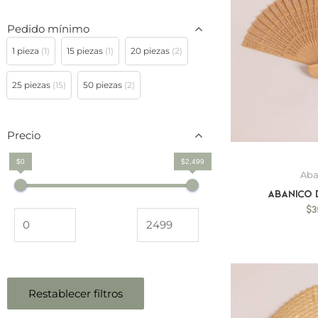
Pedido mínimo
1 pieza
(1)
15 piezas
(1)
20 piezas
(2)
25 piezas
(15)
50 piezas
(2)
Precio
$0
$2,499
Aba
Abanico
$
3
Restablecer filtros