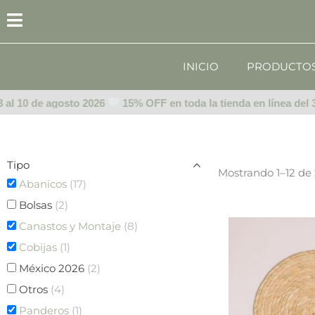
Ir
al
contenido
INICIO
PRODUCTO
l 10 de agosto 2026
15% OFF en toda la tienda en línea del 3 a
Tipo
Mostrando 1–12 de 
Abanicos
(17)
Bolsas
(2)
Canastos y Montaje
(8)
Cobijas
(1)
México 2026
(2)
Otros
(4)
Panderos
(1)