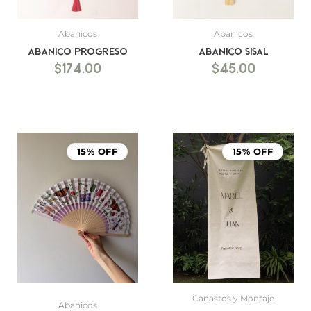
Abanicos
Abanicos
Abanico Progreso
Abanico Sisal
$
174.00
$
45.00
Rango
de
15% OFF
15% OFF
precio
desde
$999.0
hasta
$1,499.
Canastos y Montaje
Abanicos